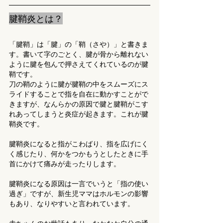
腱鞘炎とは？
「腱鞘」は「腱」の「鞘（さや）」と書きま
す。書いて字のごとく、腱が骨から離れない
ように腱を包んで押さえてくれているのが腱
鞘です。
刀の鞘のように腱が腱鞘の中をスムーズにス
ライドすることで指を自在に動かすことがで
きますが、なんらかの原因で腱と腱鞘がこす
れあってしまうと炎症が起きます。これが腱
鞘炎です。
腱鞘炎になると指がこわばり、指を広げにく
く感じたり、何かをつかもうとしたときに手
首にかけて痛みが走ったりします。
腱鞘炎になる原因は一言でいうと「指の使い
過ぎ」ですが、新生児ママはホルモンの影響
もあり、なりやすいと言われています。