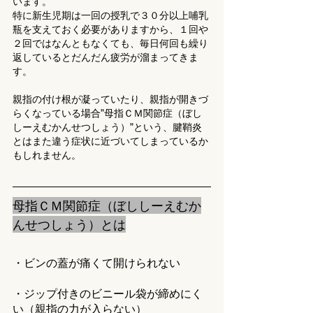
います。
特に新生児期は一回の授乳で３０分以上哺乳
瓶を支えておく必要がありますから、１回や
２回ではなんともなくても、毎日何回も繰り
返しているとだんだん疲労が溜まってきま
す。
親指の付け根が凝っていたり、親指が開きづ
らくなっている場合”母指ＣＭ関節症（ぼし
しーえむかんせつしょう）”という、腱鞘炎
とはまた違う症状に近づいてしまっているか
もしれません。
母指ＣＭ関節症（ぼししーえむか
んせつしょう）とは
・ビンの蓋が痛くて開けられない
・ジップ付きのビニール袋が締めにく
い（親指の力が入らない）