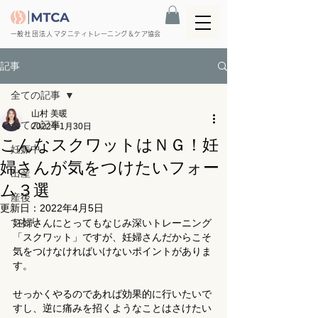
​一般社団法人
マタニティトレーニング＆ケア協会
記事
全ての記事
山村 美暖
全ての記事
2022年1月30日
こんなスクワットはＮＧ！妊
妊娠中
婦さんが気をつけたいフォー
出産
ム３選
産後
更新日：
2022年4月5日
つわり
妊婦さんにとってもなじみ深いトレーニング
「スクワット」ですが、妊婦さんだからこそ
気をつけなければいけないポイントがありま
す。
せっかくやるのであれば効果的に行いたいで
すし、逆に痛みを招くようなことはさけたい