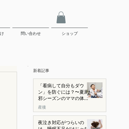
け
問い合わせ
ショップ
​新着記事
「看病して自分もダウ
ン」を防ぐには？〜夏風
邪シーズンのママの体を
守る3つの視点〜
産後
夜泣き対応がつらいの
は、睡眠不足だけじゃな