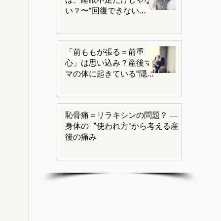
い？〜“回復できない
体”が続く産後〜
「前ももが張る＝前重
心」は思い込み？産後マ
マの体に起きている“隠れ
後方重心”の正体
恥骨痛＝リラキシンの問題？ ―
身体の〝使われ方″から考える産
後の痛み