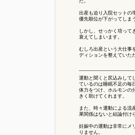
た。
出産も迫り入院セットの
優先順位が下がってしま
しかし、せっかく培って
衰えてしまいます。
むしろ出産という大仕事
ディションを整えていた
運動と聞くと尻込みして
ているのは睡眠不足の毎
体力をつけ、ホルモンの
きく助けてくれます。
また、時々運動による流
果関係はないと結論付け
妊娠中の運動は非常にメ
りません。