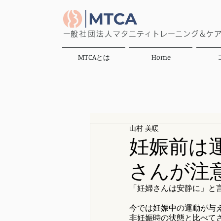
​一般社団法人
マタニティトレーニング＆ケ
MTCAとは
Home
山村 美暖
妊娠前は
さんが注
「妊婦さんは安静に」と
今では妊娠中の運動が与
非妊娠時の状態と比べて