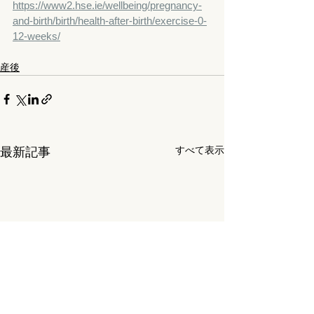
https://www2.hse.ie/wellbeing/pregnancy-
and-birth/birth/health-after-birth/exercise-0-
12-weeks/
産後
すべて表示
最新記事