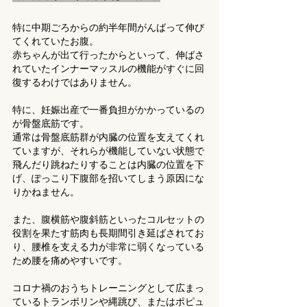
特に中期ごろからの約半年間がんばって伸び
てくれていたお腹。
赤ちゃんが出て行ったからといって、伸ばさ
れていたインナーマッスルの機能がすぐに回
復するわけではありません。
特に、妊娠出産で一番負担がかかっているの
が骨盤底筋です。
通常は骨盤底筋群が内臓の位置を支えてくれ
ていますが、それらが機能していない状態で
飛んだり跳ねたりすることは内臓の位置を下
げ、ぽっこり下腹部を招いてしまう原因にな
りかねません。
また、腹横筋や腹斜筋といったコルセットの
役割を果たす筋肉も長期間引き延ばされてお
り、腰椎を支える力が非常に弱くなっている
ため腰を痛めやすいです。
コロナ禍のおうちトレーニングとして広まっ
ているトランポリンや縄跳び、またはポピュ