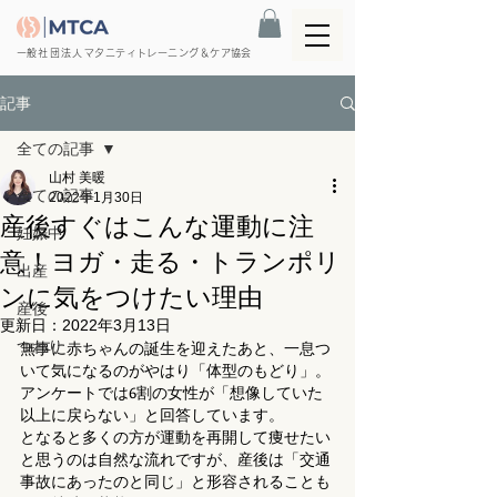
​一般社団法人
マタニティトレーニング＆ケア協会
記事
全ての記事
山村 美暖
全ての記事
2022年1月30日
産後すぐはこんな運動に注
妊娠中
意！ヨガ・走る・トランポリ
出産
ンに気をつけたい理由
産後
更新日：
2022年3月13日
つわり
無事に赤ちゃんの誕生を迎えたあと、一息つ
いて気になるのがやはり「体型のもどり」。
アンケートでは6割の女性が「想像していた
以上に戻らない」と回答しています。
となると多くの方が運動を再開して痩せたい
と思うのは自然な流れですが、産後は「交通
事故にあったのと同じ」と形容されることも