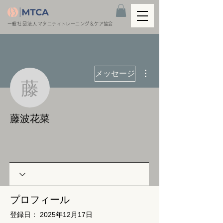
​一般社団法人
マタニティトレーニング＆ケア協会
その他
メッセージ
藤波花菜
藤波花菜
プロフィール
登録日： 2025年12月17日