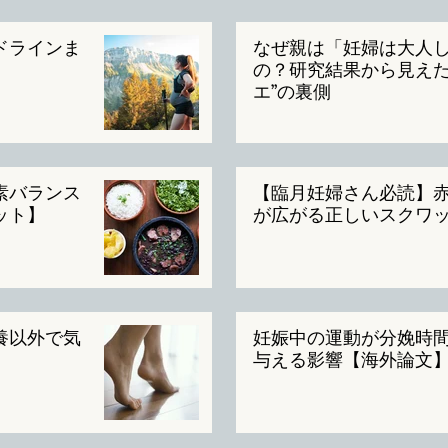
ドラインま
なぜ親は「妊婦は大人
の？研究結果から見えた
エ”の裏側
素バランス
【臨月妊婦さん必読】
ット】
が広がる正しいスクワ
養以外で気
妊娠中の運動が分娩時
与える影響【海外論文