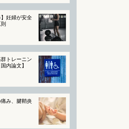
修】妊婦が安全
原則
筋群トレーニン
【国内論文】
の痛み、腱鞘炎