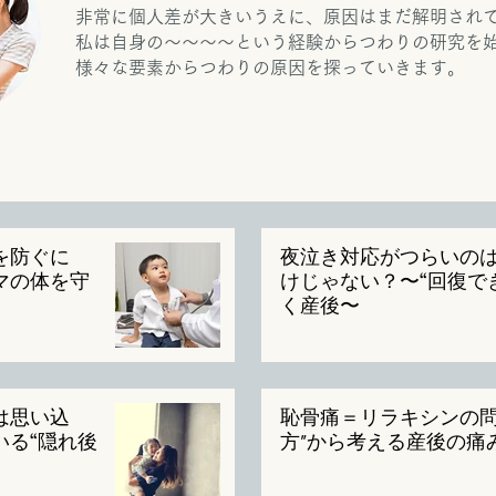
非常に個人差が大きいうえに、原因はまだ解明され
私は自身の～～～～という経験からつわりの研究を
様々な要素からつわりの原因を探っていきます。
を防ぐに
夜泣き対応がつらいの
マの体を守
けじゃない？〜“回復で
く産後〜
は思い込
恥骨痛＝リラキシンの問
いる“隠れ後
方″から考える産後の痛