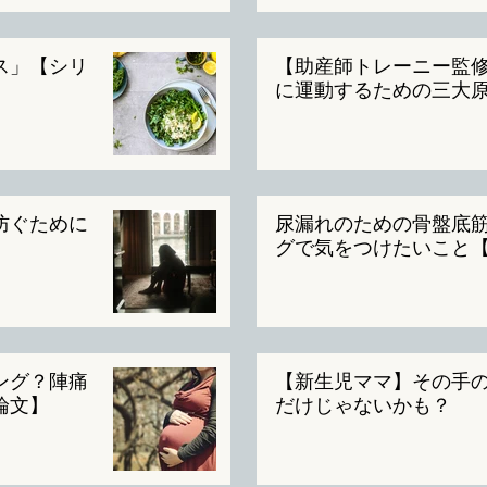
ス」【シリ
【助産師トレーニー監
に運動するための三大
防ぐために
尿漏れのための骨盤底
グで気をつけたいこと
ング？陣痛
【新生児ママ】その手
論文】
だけじゃないかも？