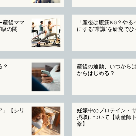
〜産後ママ
「産後は腹筋NG？やる
呼吸の関
にする"常識"を研究で
る？
産後の運動、いつから
からはじめる？
ア」【シリ
妊娠中のプロテイン・
摂取について【助産師
修】