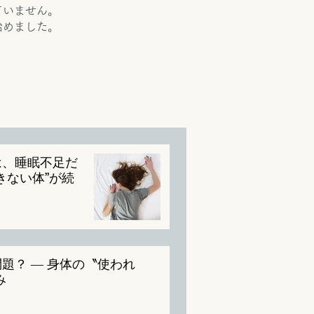
ていません。
始めました。
は、睡眠不足だ
きない体”が続
題？ ― 身体の〝使われ
み