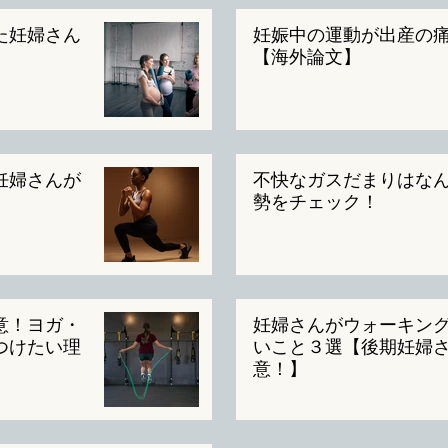
た妊婦さん
妊娠中の運動が出産の
【海外論文】
妊婦さんが
不快なガスだまりはな
勢をチェック！
意！ヨガ・
妊婦さんがウォーキン
つけたい理
いこと３選【後期妊婦
意！】