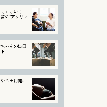
しく」という
昔の”アタリマ
赤ちゃんの出口
ット
間や帝王切開に
】