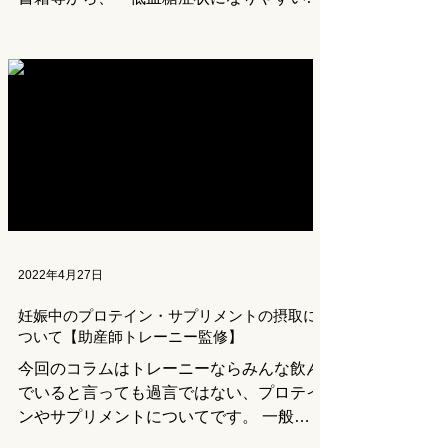
と」がつわり原因の１つだと私は考えてい
ます。 低血糖とは？ ここでいう低血糖と
は、「機能性低血糖」のことを指しま
す。...
2022年4月27日
妊娠中のプロテイン・サプリメントの摂取に
ついて【助産師トレーニー監修】
今回のコラムはトレーニーならみんな飲ん
でいると言っても過言ではない、プロテイ
ンやサプリメントについてです。 一般的
に必要とされるたんぱく質の摂取量は、運