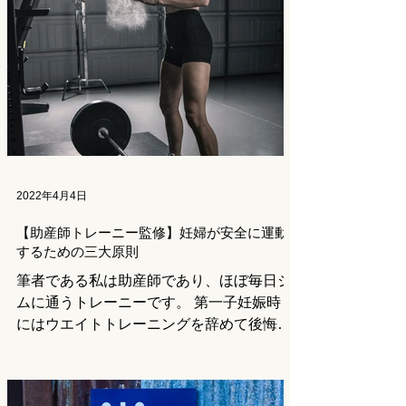
は「デトックス」。 近年プチ断食や腸ク
レンズなど、”デトックス”は一般的に...
2022年4月4日
【助産師トレーニー監修】妊婦が安全に運動
するための三大原則
筆者である私は助産師であり、ほぼ毎日ジ
ムに通うトレーニーです。 第一子妊娠時
にはウエイトトレーニングを辞めて後悔し
た経験から、第二子妊娠中はバーベルやダ
ンベルを使ったトレーニングを継続してい
ました。 もともとウエイトトレーニング