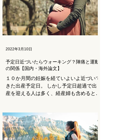
2022年3月10日
予定日近づいたらウォーキング？陣痛と運動
の関係【国内・海外論文】
１０か月間の妊娠を経ていよいよ近づいて
きた出産予定日。 しかし予定日超過で出
産を迎える人は多く、経産婦も含めると平
均４人に１人は予定日を過ぎての出産とな
っています。 焦る気持ちも相まって「予
定日がもうすぐだから沢山歩かなきゃ」と
いうような声は皆さんも聞いたことがある
のではな...