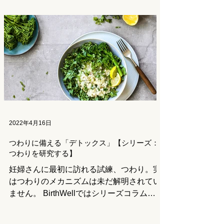
動習慣のない人でも１日あたり体重(kg)×
約1g、筋トレなどを習慣としている人で
はその２倍になるとも言われています。...
2022年4月16日
つわりに備える「デトックス」【シリーズ：
つわりを研究する】
妊婦さんに最初に訪れる試練、つわり。実
はつわりのメカニズムは未だ解明されてい
ません。 BirthWellではシリーズコラムと
して「つわり」をさまざまな角度から研究
していきます。 今回のつわりアプローチ