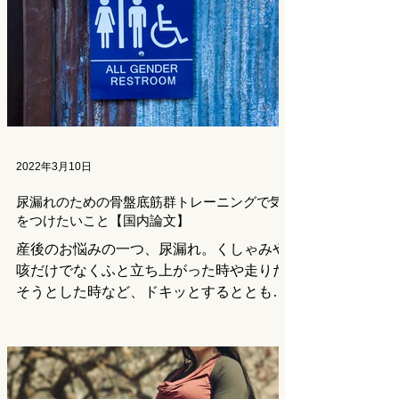
をしていた人にとっては、せっかくつけた
筋肉は少...
2022年3月10日
尿漏れのための骨盤底筋群トレーニングで気
をつけたいこと【国内論文】
産後のお悩みの一つ、尿漏れ。くしゃみや
咳だけでなくふと立ち上がった時や走りだ
そうとした時など、ドキッとするとともに
非常に嫌な気持ちになりますよね。 尿漏
れは肥満や心理的なストレスが原因になっ
ていることもありますが、このコラムでは
女性が経験する尿漏れでもっとも多い、腹
圧性尿失...